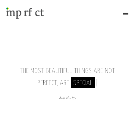
Attiva/Disattiva il menù
THE MOST BEAUTIFUL THINGS ARE NOT
PERFECT, ARE
SPECIAL
|
Bob Marley