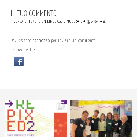
IL TUO COMMENTO
RICORDA DI TENERE UN LINGUAGGIO MODERATO #!@\-%{¡∞∆.
Devi essere
connesso
per inviare un commento.
Connect with:
59
2
89
3