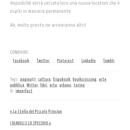
dopodiché verrà cercata loro una nuova location che li
ospiti in maniera permanente.
Ah, molto presto ne arriveranno altri!
CONDIVIDI:
Facebook
Twitter
Pinterest
LinkedIn
Tumblr
Tags:
pagina37
,
cultura
,
frigobook
,
bookcrossing
,
arte
pubblica
,
Writer
,
libri
,
arte
,
urbano
,
torino
Di:
imperfect
« La Stella del Piccolo Principe
I DIAVOLI E LO SPECCHIO »