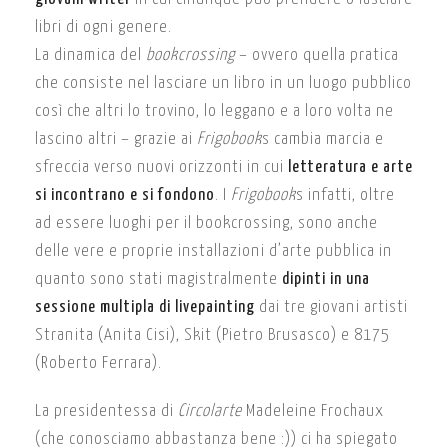
libri di ogni genere.
La dinamica del
bookcrossing
– ovvero quella pratica
che consiste nel lasciare un libro in un luogo pubblico
così che altri lo trovino, lo leggano e a loro volta ne
lascino altri – grazie ai
Frigobook
s cambia marcia e
sfreccia verso nuovi orizzonti in cui
letteratura e arte
si incontrano e si fondono
. I
Frigobook
s infatti, oltre
ad essere luoghi per il bookcrossing, sono anche
delle vere e proprie installazioni d’arte pubblica in
quanto sono stati magistralmente
dipinti in una
sessione multipla di livepainting
dai tre giovani artisti
Stranita (Anita Cisi), Skit (Pietro Brusasco) e 8175
(Roberto Ferrara).
La presidentessa di
Circolarte
Madeleine Frochaux
(che conosciamo abbastanza bene :)) ci ha spiegato