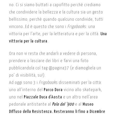
no. Ci si siamo buttati a capofitto perché crediamo
che condividere la bellezza e la cultura sia un gesto
bellissimo; perché quando qualcuno condivide, tutti
vincono. Ed è questo che sono i
Frigobook
s: una
vittoria per l’arte, per la letteratura e per la città.
Una
vittoria per la cultura
.
Ora non vi resta che andarli a vedere di persona,
prendere o lasciare dei libri e farvi una foto
pubblicandola col tag @pagina37 (e diamogliela un
po’ di visibilità, su!).
Ad oggi sono 3 i
Frigobook
s disseminati per la città:
uno all’interno del
Parco Dora
vicino allo skatepark,
uno nel
Piazzale Duca d’Aosta
e un altro nell’area
pedonale antistante al
Polo del ‘900
e al
Museo
Diffuso della Resistenza. Resteranno lì fino a Dicembre