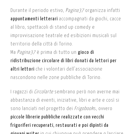
Durante il periodo estivo,
Pagina37
organizza infatti
appuntamenti letterari
accompagnati da giochi, cacce
al libro, spettacoli di stand up comedy e
improvvisazione teatrale ed esibizioni musicali sul
territorio della città di Torino.
Ma
Pagina37
è prima di tutto un
gioco di
ridistribuzione circolare di libri donati da lettori per
altri lettori
che i volontari dell’associazione
nascondono nelle zone pubbliche di Torino.
I ragazzi di
Circolarte
sembrano però non averne mai
abbastanza di eventi, iniziative, libri e arte e così si
sono lanciati nel progetto dei
Frigobook
s, ovvero
piccole librerie pubbliche realizzate con vecchi
frigoriferi recuperati, restaurati e poi dipinti da
giovani writer
in cui chiunque può prendere o lasciare