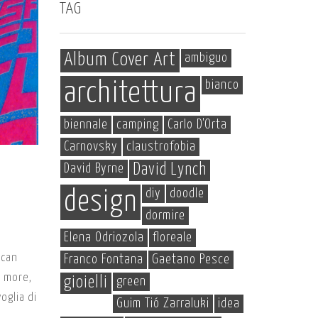
TAG
Album Cover Art
ambiguo
bianco
architettura
biennale
camping
Carlo D'Orta
Carnovsky
claustrofobia
David Byrne
David Lynch
diy
doodle
design
dormire
Elena Odriozola
floreale
 can
Franco Fontana
Gaetano Pesce
s more,
gioielli
green
oglia di
Guim Tió Zarraluki
idea