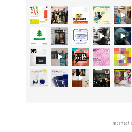
52
89
105
127
24
2
3
5
4
0
3
47
14
5
4
0
1
0
0
0
18
50
25
11
26
1
14
0
1
0
46
18
12
24
17
1
0
0
1
0
imperfect 