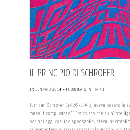
IL PRINCIPIO DI SCHROFER
13 GENNAIO 2014 – PUBBLICATO IN:
HAIKU
Jurriaan Schrofer (1926 -1990) aveva basato la su
make it complicated?” Era chiaro che a un’intelli
per noi oggi così indispensabile, stava inevitabilm
sperimentare e lasciar spaziare la mente in tutte 