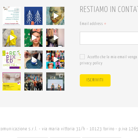
RESTIAMO IN CONTA
68
54
7
6
1
0
Email address
*
18
19
19
0
0
0
24
18
24
Accetto che la mia email venga 
0
0
1
privacy policy
14
27
34
ISCRIVITI
0
0
3
comunicazione s.r.l. - via maria vittoria 31/h - 10123 torino - p.iva 1