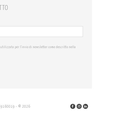
TTO
utilizzata per l'invio di newsletter come descritto nella
2659160019
-
2026
©