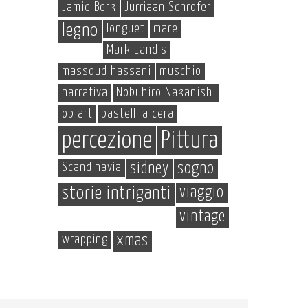
Jamie Berk
Jurriaan Schrofer
legno
longuet
mare
Mark Landis
massoud hassani
muschio
narrativa
Nobuhiro Nakanishi
op art
pastelli a cera
percezione
Pittura
Scandinavia
sidney
sogno
storie intriganti
viaggio
vintage
wrapping
xmas