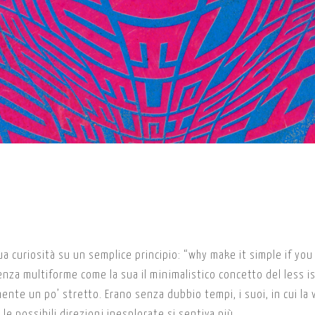
a curiosità su un semplice principio: “why make it simple if you
genza multiforme come la sua il minimalistico concetto del less i
ente un po’ stretto. Erano senza dubbio tempi, i suoi, in cui la v
le possibili direzioni inesplorate si sentiva più…