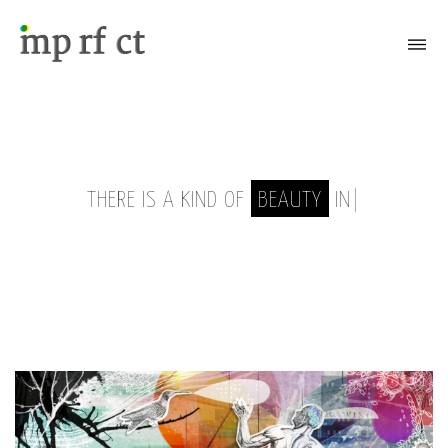
Attiva/Disattiva il menù
THERE IS A KIND OF
BEAUTY
IN IMPRFECTI
|