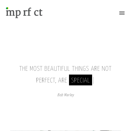
Attiva/Disattiva il menù
THE MOST BEAUTIFUL THINGS ARE NOT
PERFECT, ARE
SPECIAL
|
Bob Marley