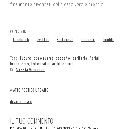
finalmente diventati delle case vere e proprie.
CONDIVIDI:
Facebook
Twitter
Pinterest
LinkedIn
Tumblr
Tags:
futuro
,
dopoguerra
,
passato
,
periferie
,
Parigi
,
brutalismo
,
fotografia
,
architettura
Di:
Alessia Veronese
« ATTO POETICO URBANO
disarmonia »
IL TUO COMMENTO
RICORDA DI TENERE UN LINGUAGGIO MODERATO #!@\-%{¡∞∆.