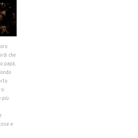
loro
ordi che
ro papà,
 fondo
orto
 si
o più
ù
e
cose e