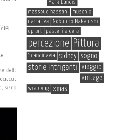
Mark Landis
massoud hassani
muschio
narrativa
Nobuhiro Nakanishi
TEVA
op art
pastelli a cera
percezione
Pittura
Scandinavia
sidney
sogno
ce.
storie intriganti
viaggio
he della
vintage
ociaccia
e, siano
wrapping
xmas