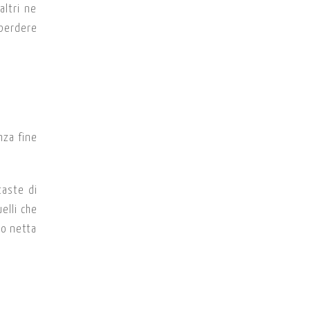
altri ne
 perdere
nza fine
taste di
elli che
no netta