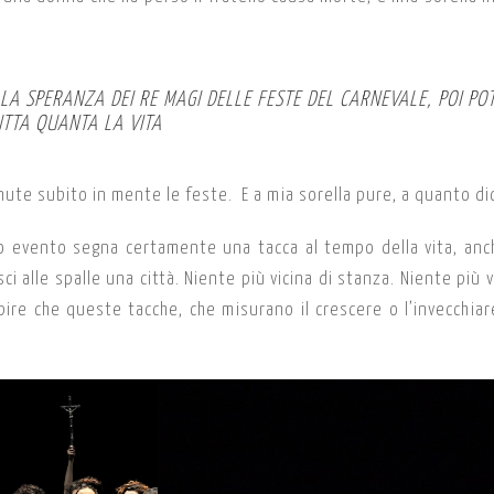
LLA SPERANZA DEI RE MAGI DELLE FESTE DEL CARNEVALE, POI PO
TUTTA QUANTA LA VITA
te subito in mente le feste. E a mia sorella pure, a quanto di
 evento segna certamente una tacca al tempo della vita, anc
ci alle spalle una città. Niente più vicina di stanza. Niente più v
apire che queste tacche, che misurano il crescere o l’invecchiar