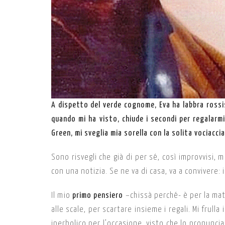
A dispetto del verde cognome, Eva ha labbra rossis
quando mi ha visto, chiude i secondi per regalarmi 
Green, mi sveglia mia sorella con la solita vociaccia
Sono risvegli che già di per sé, così improvvisi, 
con una notizia. Se ne va di casa, va a convivere: i
Il mio
primo pensiero
–chissà perché- è per la mat
alle scale, per scartare insieme i regali. Mi frul
iperbolico per l’occasione, visto che lo pronunci