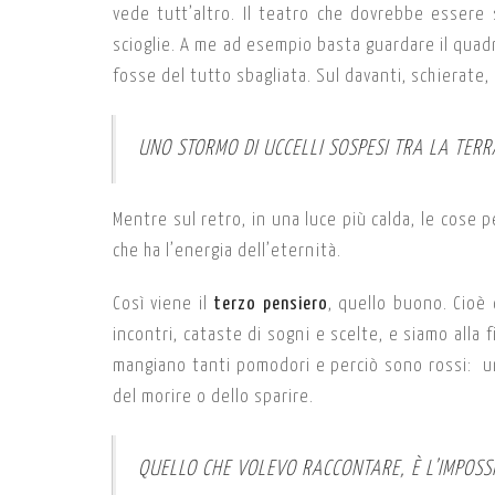
vede tutt’altro. Il teatro che dovrebbe essere 
scioglie. A me ad esempio basta guardare il quadr
fosse del tutto sbagliata. Sul davanti, schierate, 
UNO STORMO DI UCCELLI SOSPESI TRA LA TERRA
Mentre sul retro, in una luce più calda, le cose
che ha l’energia dell’eternità.
Così viene il
terzo pensiero
, quello buono. Cioè
incontri, cataste di sogni e scelte, e siamo alla f
mangiano tanti pomodori e perciò sono rossi: u
del morire o dello sparire.
QUELLO CHE VOLEVO RACCONTARE, È L’IMPOSSI