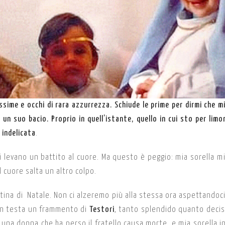
sime e occhi di rara azzurrezza. Schiude le prime per dirmi che m
un suo bacio. Proprio in quell’istante, quello in cui sto per limo
 indelicata
.
mi levano un battito al cuore. Ma questo è peggio: mia sorella mi
l cuore salta un altro colpo.
tina di Natale. Non ci alzeremo più alla stessa ora aspettandoci
la in testa un frammento di
Testori
, tanto splendido quanto dec
a una donna che ha perso il fratello causa morte, e mia sorella i