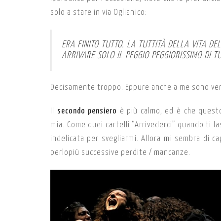
solo a stare in via Oglianico:
ERA FINITO TUTTO. LA TUTTITÀ DELLA VITA DE
ARRIVARE SOLO IL PEGGIO PEGGIORISSIMO DI 
Decisamente troppo. Eppure anche a me sono venu
Il
secondo pensiero
è più calmo, ed è che questo
mia. Come quei cartelli “Arrivederci” quando ti las
indelicata per svegliarmi. Allora mi sembra di c
perlopiù successive perdite / mancanze.