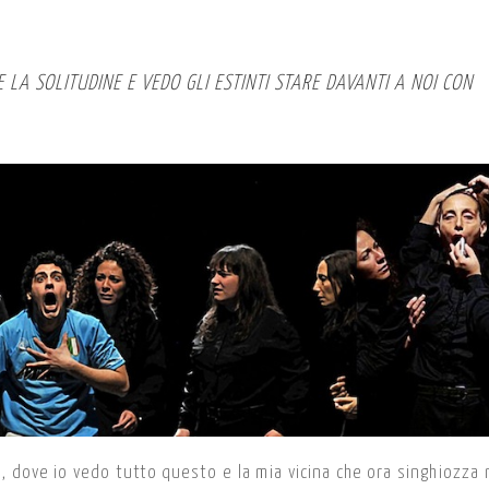
E LA SOLITUDINE E VEDO GLI ESTINTI STARE DAVANTI A NOI CON
 dove io vedo tutto questo e la mia vicina che ora singhiozza 