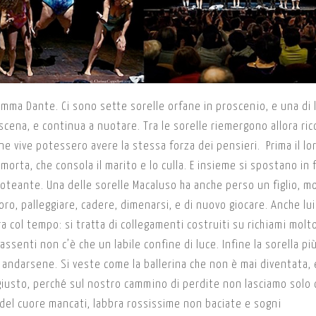
 Emma Dante. Ci sono sette sorelle orfane in proscenio, e una di 
ena, e continua a nuotare. Tra le sorelle riemergono allora ric
e vive potessero avere la stessa forza dei pensieri. Prima il lo
morta, che consola il marito e lo culla. E insieme si spostano in
 roteante. Una delle sorelle Macaluso ha anche perso un figlio, m
oro, palleggiare, cadere, dimenarsi, e di nuovo giocare. Anche lui
a col tempo: si tratta di collegamenti costruiti su richiami molt
 assenti non c’è che un labile confine di luce. Infine la sorella pi
 andarsene. Si veste come la ballerina che non è mai diventata, 
iusto, perché sul nostro cammino di perdite non lasciamo solo 
i del cuore mancati, labbra rossissime non baciate e sogni