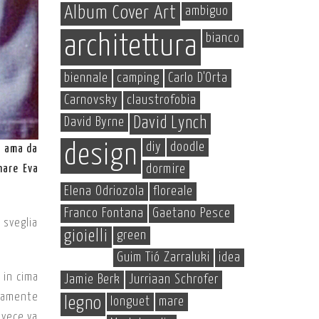
Album Cover Art
ambiguo
bianco
architettura
biennale
camping
Carlo D'Orta
Carnovsky
claustrofobia
David Byrne
David Lynch
diy
doodle
design
i ama da
dormire
nare Eva
Elena Odriozola
floreale
Franco Fontana
Gaetano Pesce
 sveglia
gioielli
green
Guim Tió Zarraluki
idea
 in cima
Jamie Berk
Jurriaan Schrofer
isamente
legno
longuet
mare
nvece va