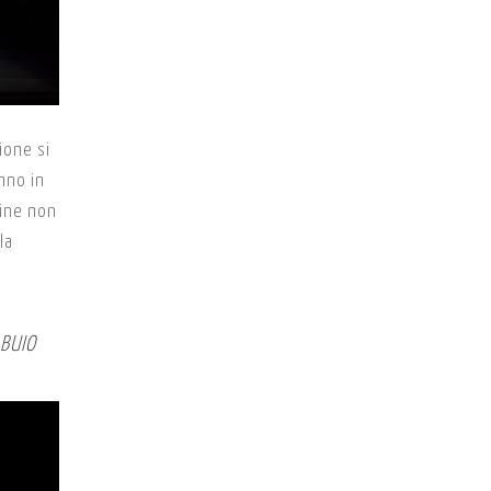
ione si
nno in
fine non
la
 BUIO