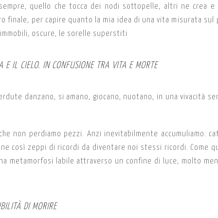
sempre, quello che tocca dei nodi sottopelle, altri ne crea e 
o finale, per capire quanto la mia idea di una vita misurata sul
immobili, oscure, le sorelle superstiti
 E IL CIELO. IN CONFUSIONE TRA VITA E MORTE
 perdute danzano, si amano, giocano, nuotano, in una vivacità se
 che non perdiamo pezzi. Anzi inevitabilmente accumuliamo: ca
ine così zeppi di ricordi da diventare noi stessi ricordi. Come qu
na metamorfosi labile attraverso un confine di luce, molto me
BILITÀ DI MORIRE