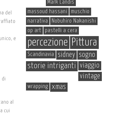
Mark Landis
massoud hassani
muschio
na del
narrativa
Nobuhiro Nakanishi
affiato
op art
pastelli a cera
unico, e
percezione
Pittura
Scandinavia
sidney
sogno
storie intriganti
viaggio
.
vintage
 di
wrapping
xmas
tano al
a cui