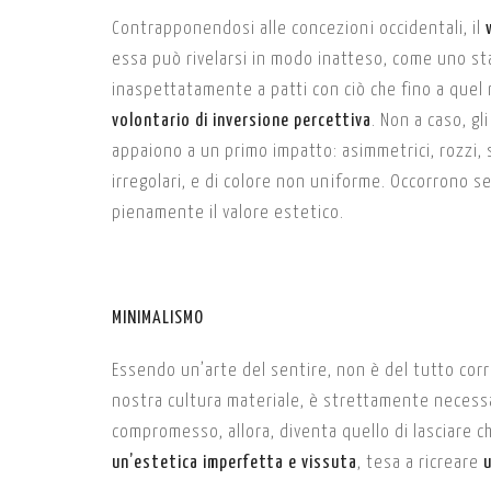
Contrapponendosi alle concezioni occidentali, il
essa può rivelarsi in modo inatteso, come uno st
inaspettatamente a patti con ciò che fino a que
volontario di inversione percettiva
. Non a caso, gl
appaiono a un primo impatto: asimmetrici, rozzi, s
irregolari, e di colore non uniforme. Occorrono s
pienamente il valore estetico.
MINIMALISMO
Essendo un’arte del sentire, non è del tutto corre
nostra cultura materiale, è strettamente necessa
compromesso, allora, diventa quello di lasciare ch
un’estetica imperfetta e vissuta
, tesa a ricreare
u