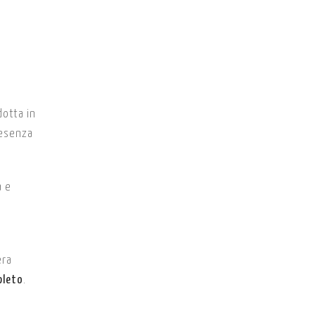
dotta in
resenza
a e
era
pleto
.