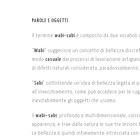
PAROLE E OGGETTI
Il termine
wabi-sabi
è composto da due vocaboli di
“
Wabi
” suggerisce un concetto di bellezza discre
modo
casuale
dai processi di lavorazione artigia
di difetti naturali considerata, paradossalmente,
“
Sabi
” sottintende un’idea di bellezza legata al 
all’invecchiamento, come può accadere per le rugh
inevitabilmente gli oggetti che usiamo.
Il
wabi–sabi
, profondo e multidimensionale, consi
apparenza, e trae dalla natura le sue tre lezioni
La bellezza è quindi intimamente intrecciata con 