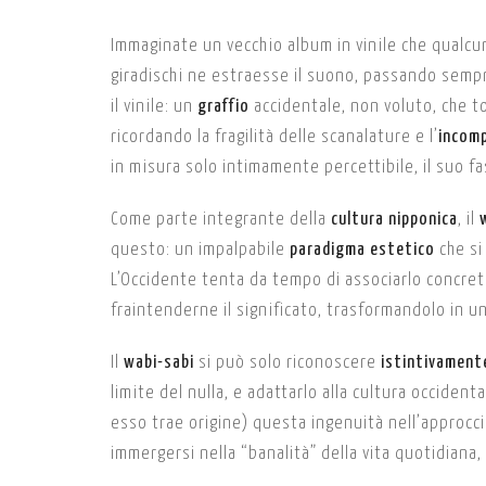
Immaginate un vecchio album in vinile che qualcun
giradischi ne estraesse il suono, passando sempr
il vinile: un
graffio
accidentale, non voluto, che t
ricordando la fragilità delle scanalature e l’
incom
in misura solo intimamente percettibile, il suo f
Come parte integrante della
cultura nipponica
, il
questo: un impalpabile
paradigma
estetico
che si
L’Occidente tenta da tempo di associarlo concretam
fraintenderne il significato, trasformandolo in un
Il
wabi-sabi
si può solo riconoscere
istintivament
limite del nulla, e adattarlo alla cultura occide
esso trae origine) questa ingenuità nell’approcci
immergersi nella “banalità” della vita quotidiana