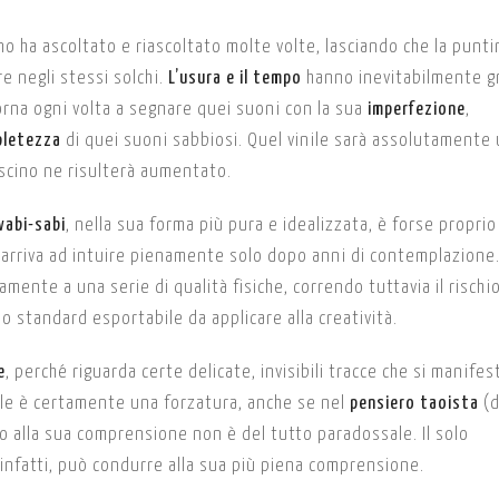
o ha ascoltato e riascoltato molte volte, lasciando che la punti
e negli stessi solchi.
L’usura e il tempo
hanno inevitabilmente gr
orna ogni volta a segnare quei suoni con la sua
imperfezione
,
pletezza
di quei suoni sabbiosi. Quel vinile sarà assolutamente 
ascino ne risulterà aumentato.
wabi-sabi
, nella sua forma più pura e idealizzata, è forse proprio
 arriva ad intuire pienamente solo dopo anni di contemplazione
ente a una serie di qualità fisiche, correndo tuttavia il rischio
o standard esportabile da applicare alla creatività.
e
, perché riguarda certe delicate, invisibili tracce che si manifes
ntale è certamente una forzatura, anche se nel
pensiero taoista
(d
o alla sua comprensione non è del tutto paradossale. Il solo
, infatti, può condurre alla sua più piena comprensione.