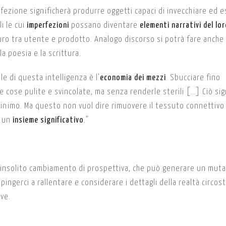
erfezione significherà produrre oggetti capaci di invecchiare ed 
i le cui
imperfezioni
possano diventare
elementi narrativi del lo
ro tra utente e prodotto. Analogo discorso si potrà fare anche i
la poesia e la scrittura.
le di questa intelligenza è l’
economia dei mezzi
. Sbucciare fino
e cose pulite e svincolate, ma senza renderle sterili […] Ciò sig
inimo. Ma questo non vuol dire rimuovere il tessuto connettivo
n un
insieme significativo
.”
insolito cambiamento di prospettiva, che può generare un mu
ingerci a rallentare e considerare i dettagli della realtà circos
ive.