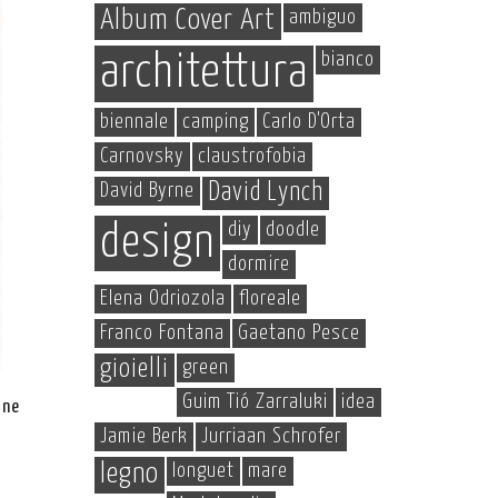
Album Cover Art
ambiguo
bianco
architettura
biennale
camping
Carlo D'Orta
Carnovsky
claustrofobia
David Byrne
David Lynch
diy
doodle
design
dormire
Elena Odriozola
floreale
Franco Fontana
Gaetano Pesce
gioielli
green
Guim Tió Zarraluki
idea
one
Jamie Berk
Jurriaan Schrofer
legno
longuet
mare