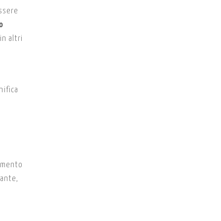
essere
ro
n altri
nifica
tamento
tante,