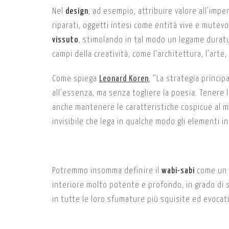
Nel
design
, ad esempio, attribuire valore all’imp
riparati, oggetti intesi come entità vive e mutevol
vissuto
, stimolando in tal modo un legame duratu
campi della creatività, come l’architettura, l’arte, 
Come spiega
Leonard Koren
,
“La strategia principa
all’essenza, ma senza togliere la poesia. Tenere l
anche mantenere le caratteristiche cospicue al m
invisibile che lega in qualche modo gli elementi i
Potremmo insomma definire il
wabi-sabi
come un 
interiore molto potente e profondo, in grado di sp
in tutte le loro sfumature più squisite ed evocat