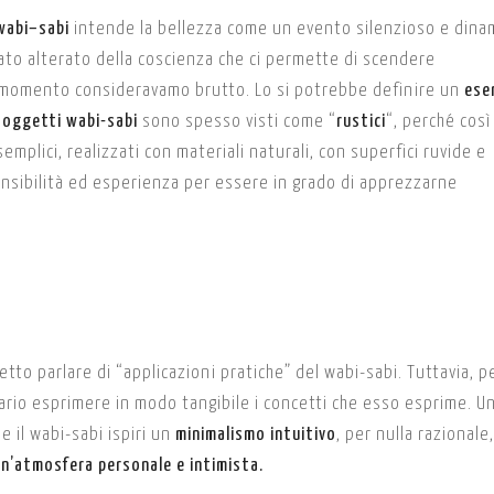
wabi–sabi
intende la bellezza come un evento silenzioso e dina
ato alterato della coscienza che ci permette di scendere
l momento consideravamo brutto. Lo si potrebbe definire un
ese
i
oggetti wabi-sabi
sono spesso visti come “
rustici
“, perché così
emplici, realizzati con materiali naturali, con superfici ruvide e
ensibilità ed esperienza per essere in grado di apprezzarne
tto parlare di “applicazioni pratiche” del wabi-sabi. Tuttavia, pe
rio esprimere in modo tangibile i concetti che esso esprime. U
e il wabi-sabi ispiri un
minimalismo intuitivo
, per nulla razionale,
n’atmosfera personale e intimista.