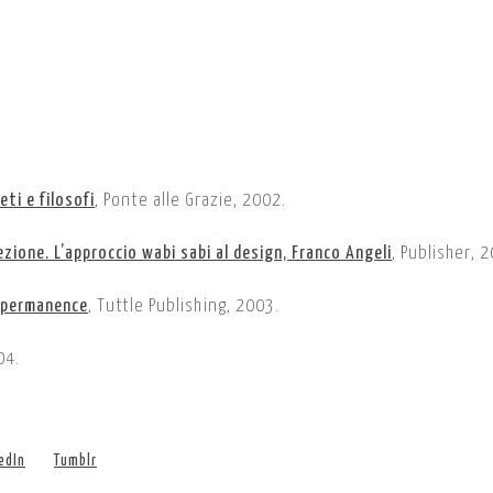
eti e filosofi
, Ponte alle Grazie, 2002.
fezione. L’approccio wabi sabi al design, Franco Angeli
, Publisher, 
Impermanence
, Tuttle Publishing, 2003.
04.
edIn
Tumblr