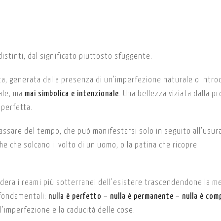
stinti, dal significato piuttosto sfuggente.
ta, generata dalla presenza di un’imperfezione naturale o intro
nale, ma
mai
simbolica e intenzionale
. Una bellezza viziata dalla p
 perfetta.
passare del tempo, che può manifestarsi solo in seguito all’usur
e che solcano il volto di un uomo, o la patina che ricopre
dera i reami più sotterranei dell’esistere trascendendone la m
 fondamentali:
nulla è perfetto – nulla è permanente – nulla è com
l’imperfezione e la caducità delle cose.