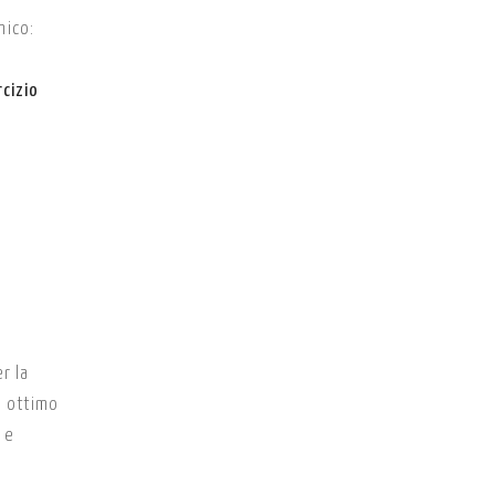
mico:
rcizio
r la
n ottimo
 e