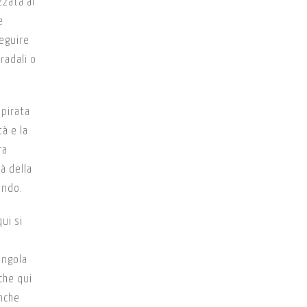
zzata al
e
eguire
radali o
spirata
à e la
ra
à della
ondo.
ui si
ingola
che qui
anche