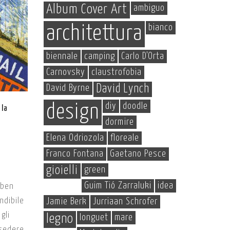
Album Cover Art
ambiguo
bianco
architettura
biennale
camping
Carlo D'Orta
Carnovsky
claustrofobia
David Byrne
David Lynch
diy
doodle
design
 la
dormire
Elena Odriozola
floreale
Franco Fontana
Gaetano Pesce
gioielli
green
Guim Tió Zarraluki
idea
l ben
ondibile
Jamie Berk
Jurriaan Schrofer
gli
legno
longuet
mare
ssedere