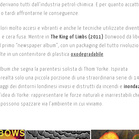
derivano tutti dall’industria petrol-chimica. E per quanto accatt
 o tardi affrontarne le conseguenze.
olori molto accesi e vibranti e anche le tecniche utilizzate diven
o e cera fusa. Mentre in
The King of Limbs (2011)
Donwood dà lib
il primo “newspaper album”, con un packaging del tutto rivoluzio
lte in un contenitore di plastica
oxodegradabile
.
album che segna la parentesi solista di Thom Yorke. Ispirata
realtà solo una piccola porzione di una straordinaria serie di 1
aggi dei dintorni londinesi invasi e distrutti da incendi e
inonda
dea di Yorke: rappresentare le forze naturali e inarrestabili ch
, possono spazzare via l’ambiente in cui viviamo.