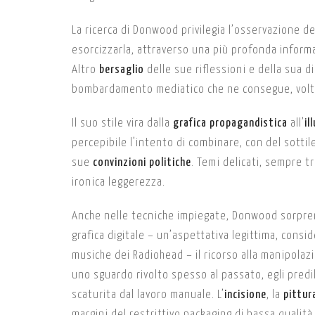
La ricerca di Donwood privilegia l’osservazione d
esorcizzarla, attraverso una più profonda informaz
Altro
bersaglio
delle sue riflessioni e della sua d
bombardamento mediatico che ne consegue, volto
Il suo stile vira dalla
grafica propagandistica
all’
il
percepibile l’intento di combinare, con del sotti
sue
convinzioni politiche
. Temi delicati, sempre t
ironica leggerezza.
Anche nelle tecniche impiegate, Donwood sorpren
grafica digitale – un’aspettativa legittima, con
musiche dei Radiohead – il ricorso alla manipolaz
uno sguardo rivolto spesso al passato, egli predil
scaturita dal lavoro manuale. L’
incisione
, la
pittur
margini del restrittivo packaging di bassa qualità u