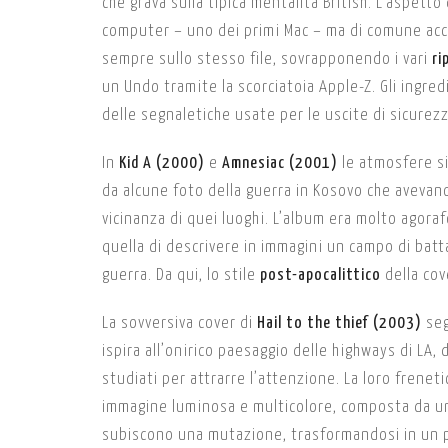
che grava sulla tipica mentalità British. L’aspett
computer – uno dei primi Mac – ma di comune ac
sempre sullo stesso file, sovrapponendo i vari
ri
un Undo tramite la scorciatoia Apple-Z. Gli ingredi
delle segnaletiche usate per le uscite di sicurezz
In
Kid A (2000)
e
Amnesiac (2001)
le atmosfere si 
da alcune foto della guerra in Kosovo che avevan
vicinanza di quei luoghi. L’album era molto agoraf
quella di descrivere in immagini un campo di batt
guerra. Da qui, lo stile
post-apocalittico
della cov
La sovversiva cover di
Hail to the thief (2003)
seg
ispira all’onirico paesaggio delle highways di LA, 
studiati per attrarre l’attenzione. La loro frenet
immagine luminosa e multicolore, composta da una 
subiscono una mutazione, trasformandosi in un p