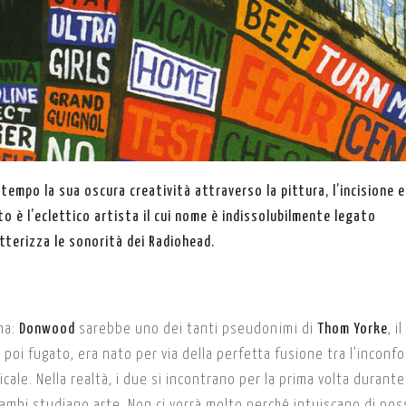
mpo la sua oscura creatività attraverso la pittura, l’incisione e
o è l’eclettico artista il cui nome è indissolubilmente legato
atterizza le sonorità dei Radiohead.
na:
Donwood
sarebbe uno dei tanti pseudonimi di
Thom Yorke
, i
o, poi fugato, era nato per via della perfetta fusione tra l’inconf
ale. Nella realtà, i due si incontrano per la prima volta durante 
trambi studiano arte. Non ci vorrà molto perché intuiscano di po