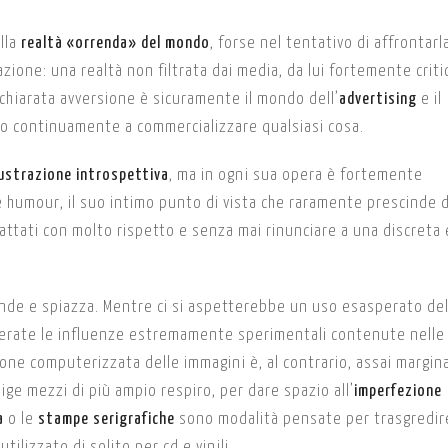
ella
realtà «orrenda» del mondo
, forse nel tentativo di affrontarl
ione: una realtà non filtrata dai media, da lui fortemente critic
ichiarata avversione è sicuramente il mondo dell’
advertising
e il
 continuamente a commercializzare qualsiasi cosa.
lustrazione introspettiva
, ma in ogni sua opera è fortemente
le humour, il suo intimo punto di vista che raramente prescinde d
rattati con molto rispetto e senza mai rinunciare a una discreta 
de e spiazza. Mentre ci si aspetterebbe un uso esasperato del
siderate le influenze estremamente sperimentali contenute nelle
ione computerizzata delle immagini è, al contrario, assai margin
ige mezzi di più ampio respiro, per dare spazio all’
imperfezione
a
o le
stampe serigrafiche
sono modalità pensate per trasgredire
tilizzato di solito per cd e vinili.