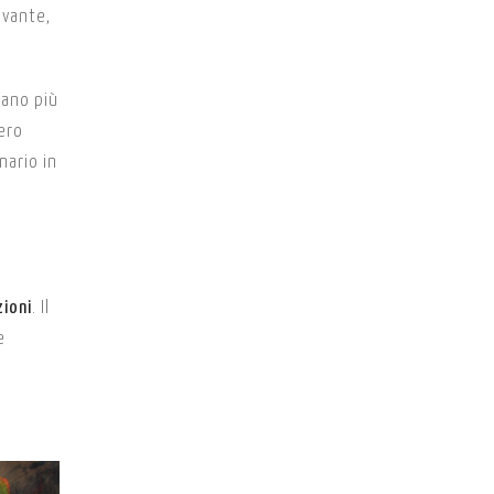
ivante,
tano più
ero
nario in
4
zioni
. Il
e