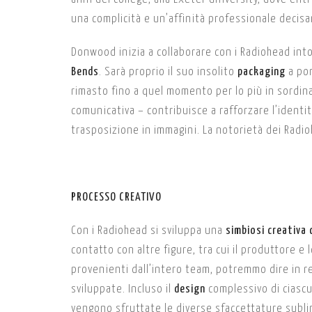
una complicità e un’affinità professionale decisa
Donwood inizia a collaborare con i Radiohead into
Bends
. Sarà proprio il suo insolito
packaging
a por
rimasto fino a quel momento per lo più in sordina
comunicativa – contribuisce a rafforzare l’identi
trasposizione in immagini. La notorietà dei Radi
PROCESSO CREATIVO
Con i Radiohead si sviluppa una
simbiosi creativa
contatto con altre figure, tra cui il produttore 
provenienti dall’intero team, potremmo dire in r
sviluppate. Incluso il
design
complessivo di ciasc
vengono sfruttate le diverse sfaccettature sublim