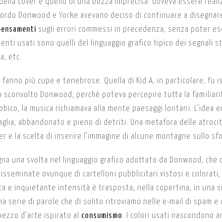
o della cover è quello di una bozza imprecisa: doveva essere reali
cordo Donwood e Yorke avevano deciso di continuare a disegnar
pensamenti
sugli errori commessi in precedenza, senza poter es
enti usati sono quelli del linguaggio grafico tipico dei segnali st
a, etc.
fanno più cupe e tenebrose. Quella di Kid A, in particolare, fu i
o sconvolto Donwood, perché poteva percepire tutta la familiarit
obico, la musica richiamava alla mente paesaggi lontani. L’idea e
aglia, abbandonato e pieno di detriti. Una metafora delle atrocit
er e la scelta di inserire l’immagine di alcune montagne sullo sf
na una svolta nel linguaggio grafico adottato da Donwood, che q
disseminate ovunque di cartelloni pubblicitari vistosi e colorati,
ica e inquietante intensità è trasposta, nella copertina, in una s
serie di parole che di solito ritroviamo nelle e-mail di spam e 
ezzo d’arte ispirato al
consumismo
. I colori usati nascondono 