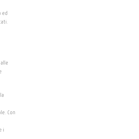
a ed
ati.
alle
e
la
ale. Con
 i