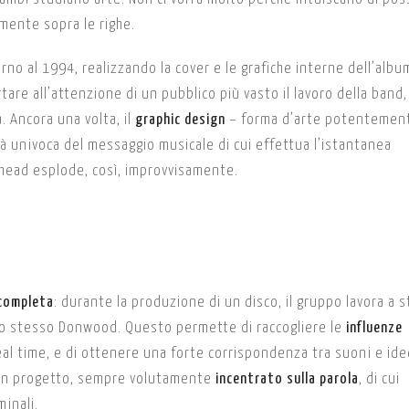
mente sopra le righe.
rno al 1994, realizzando la cover e le grafiche interne dell’alb
tare all’attenzione di un pubblico più vasto il lavoro della band,
. Ancora una volta, il
graphic design
– forma d’arte potentemen
tà univoca del messaggio musicale di cui effettua l’istantanea
ohead esplode, così, improvvisamente.
 completa
: durante la produzione di un disco, il gruppo lavora a 
e lo stesso Donwood. Questo permette di raccogliere le
influenze
eal time, e di ottenere una forte corrispondenza tra suoni e ide
un progetto, sempre volutamente
incentrato sulla parola
, di cui
inali.