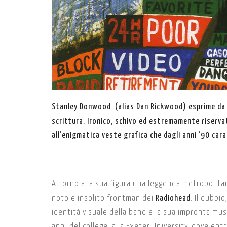
Stanley Donwood (alias Dan Rickwood) esprime da te
scrittura. Ironico, schivo ed estremamente riservat
all’enigmatica veste grafica che dagli anni ‘90 car
Attorno alla sua figura una leggenda metropolita
noto e insolito frontman dei
Radiohead
. Il dubbi
identità visuale della band e la sua impronta music
anni del college, alla Exeter University, dove en