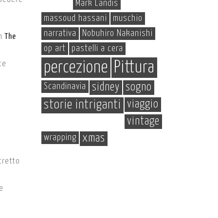
Mark Landis
massoud hassani
muschio
narrativa
Nobuhiro Nakanishi
um
The
op art
pastelli a cera
percezione
Pittura
te
Scandinavia
sidney
sogno
storie intriganti
viaggio
vintage
wrapping
xmas
stretto
e