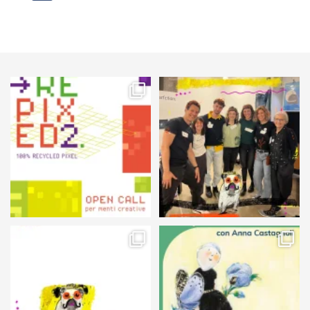
56
2
89
3
105
5
127
4