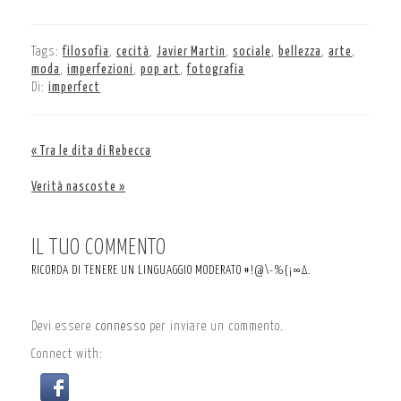
Tags:
filosofia
,
cecità
,
Javier Martin
,
sociale
,
bellezza
,
arte
,
moda
,
imperfezioni
,
pop art
,
fotografia
Di:
imperfect
« Tra le dita di Rebecca
Verità nascoste »
IL TUO COMMENTO
RICORDA DI TENERE UN LINGUAGGIO MODERATO #!@\-%{¡∞∆.
Devi essere
connesso
per inviare un commento.
Connect with: