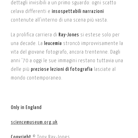
dettagli invisibili a un primo sguardo: ogni scatto
celava differenti e
insospettabili narrazioni
contenute all’interno di una scena più vasta.
La prolifica carriera di
Ray-Jones
si estese solo per
una decade. La
leucemia
stroncò improvvisamente la
vita del giovane fotografo, ancora trentenne. Dagli
anni ’70 a oggi le sue immagini restano tuttavia una
delle più
preziose lezioni di fotografia
lasciate al
mondo contemporaneo.
Only in England
sciencemuseum.org.uk
Copyright
© Tony Ray-Jones