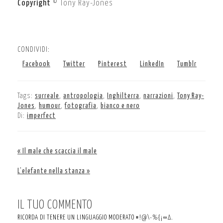
Copyright
© Tony Ray-Jones
CONDIVIDI:
Facebook
Twitter
Pinterest
LinkedIn
Tumblr
Tags:
surreale
,
antropologia
,
Inghilterra
,
narrazioni
,
Tony Ray-
Jones
,
humour
,
fotografia
,
bianco e nero
Di:
imperfect
« Il male che scaccia il male
L’elefante nella stanza »
IL TUO COMMENTO
RICORDA DI TENERE UN LINGUAGGIO MODERATO #!@\-%{¡∞∆.