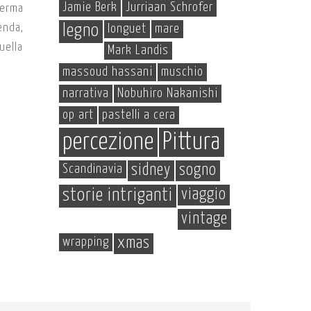
Jamie Berk
Jurriaan Schrofer
ferma
enda,
legno
longuet
mare
uella
Mark Landis
massoud hassani
muschio
narrativa
Nobuhiro Nakanishi
op art
pastelli a cera
percezione
Pittura
Scandinavia
sidney
sogno
storie intriganti
viaggio
vintage
wrapping
xmas