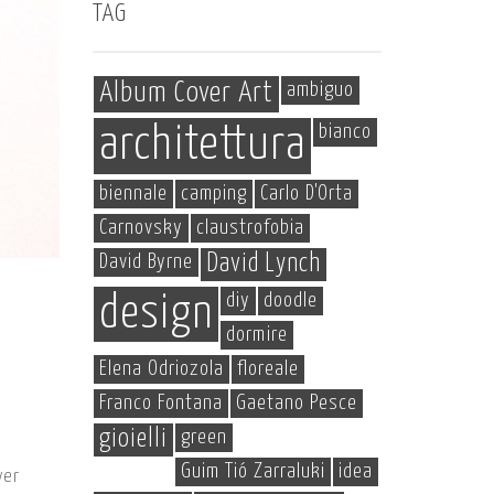
TAG
Album Cover Art
ambiguo
bianco
architettura
biennale
camping
Carlo D'Orta
Carnovsky
claustrofobia
David Byrne
David Lynch
diy
doodle
design
dormire
Elena Odriozola
floreale
Franco Fontana
Gaetano Pesce
gioielli
green
Guim Tió Zarraluki
idea
ver