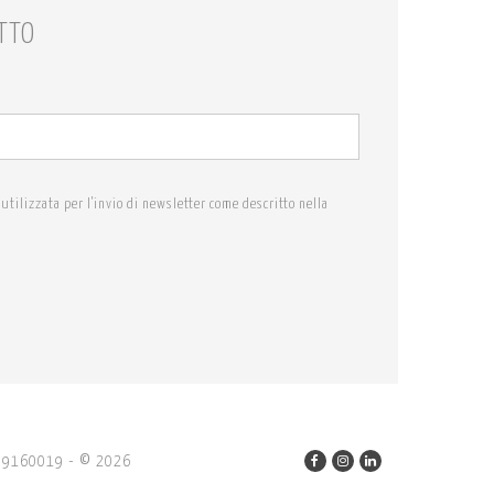
TTO
utilizzata per l'invio di newsletter come descritto nella
2659160019
-
2026
©