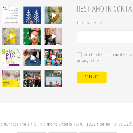
RESTIAMO IN CONTA
68
54
7
6
1
0
Email address
*
18
19
19
0
0
0
24
18
24
Accetto che la mia email venga 
0
0
1
privacy policy
14
27
34
ISCRIVITI
0
0
3
comunicazione s.r.l. - via maria vittoria 31/h - 10123 torino - p.iva 1