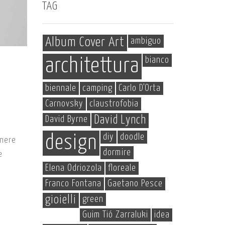
TAG
Album Cover Art
ambiguo
bianco
architettura
biennale
camping
Carlo D'Orta
Carnovsky
claustrofobia
David Byrne
David Lynch
diy
doodle
design
enere
dormire
e
Elena Odriozola
floreale
Franco Fontana
Gaetano Pesce
gioielli
green
Guim Tió Zarraluki
idea