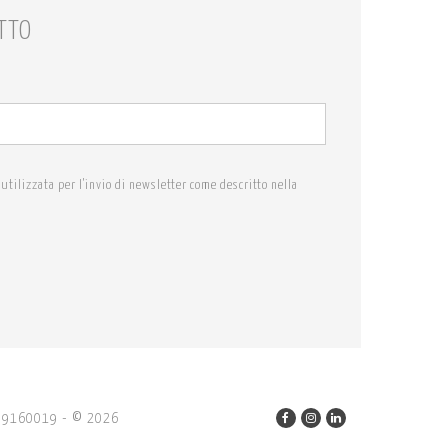
TTO
utilizzata per l'invio di newsletter come descritto nella
2659160019
-
2026
©