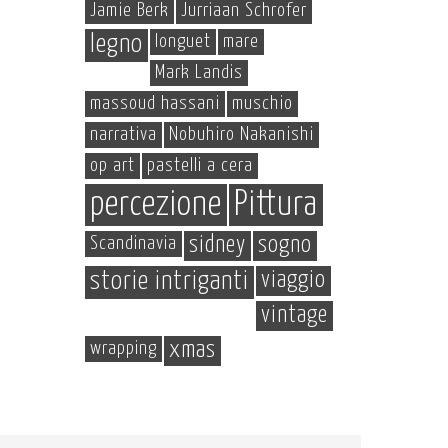
Jamie Berk
Jurriaan Schrofer
legno
longuet
mare
Mark Landis
massoud hassani
muschio
narrativa
Nobuhiro Nakanishi
op art
pastelli a cera
percezione
Pittura
Scandinavia
sidney
sogno
storie intriganti
viaggio
vintage
wrapping
xmas