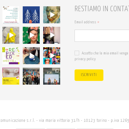
RESTIAMO IN CONTA
68
54
7
6
1
0
Email address
*
18
19
19
0
0
0
24
18
24
Accetto che la mia email venga 
0
0
1
privacy policy
14
27
34
ISCRIVITI
0
0
3
comunicazione s.r.l. - via maria vittoria 31/h - 10123 torino - p.iva 1