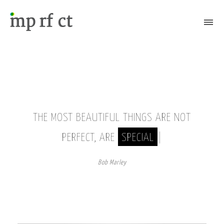
Attiva/Disattiva il menù
THE MOST BEAUTIFUL THINGS ARE NOT
PERFECT, ARE
SPECIAL
|
Bob Marley