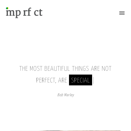
Attiva/Disattiva il menù
THE MOST BEAUTIFUL THINGS ARE NOT
PERFECT, ARE
SPECIAL
|
Bob Marley