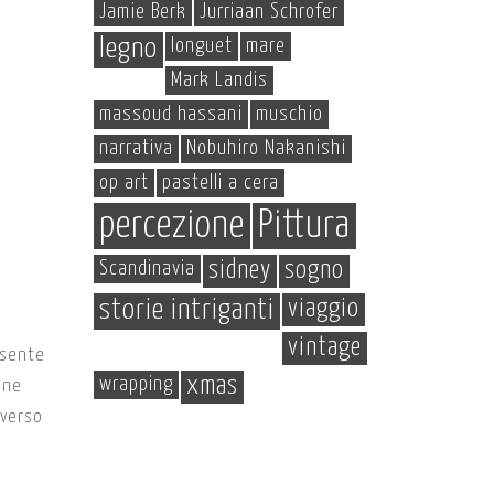
Jamie Berk
Jurriaan Schrofer
legno
longuet
mare
Mark Landis
massoud hassani
muschio
narrativa
Nobuhiro Nakanishi
op art
pastelli a cera
percezione
Pittura
Scandinavia
sidney
sogno
storie intriganti
viaggio
vintage
 sente
wrapping
xmas
ene
iverso