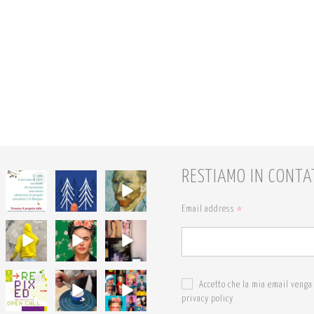
RESTIAMO IN CONTA
68
54
7
6
1
0
Email address
*
18
19
19
0
0
0
24
18
24
Accetto che la mia email venga 
0
0
1
privacy policy