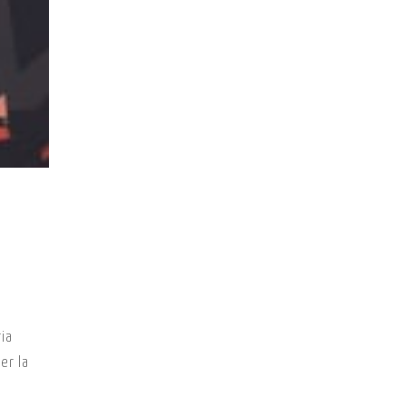
ia
er la