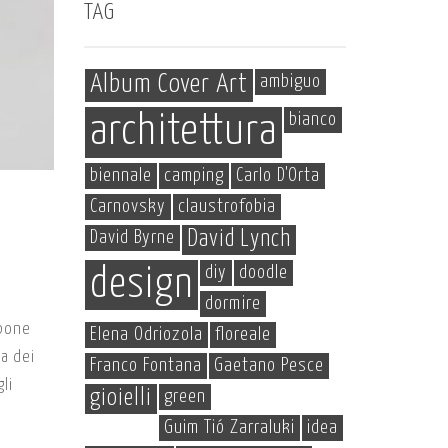
TAG
Album Cover Art
ambiguo
bianco
architettura
biennale
camping
Carlo D'Orta
Carnovsky
claustrofobia
David Byrne
David Lynch
diy
doodle
design
dormire
 pone
Elena Odriozola
floreale
ta dei
Franco Fontana
Gaetano Pesce
li
gioielli
green
Guim Tió Zarraluki
idea