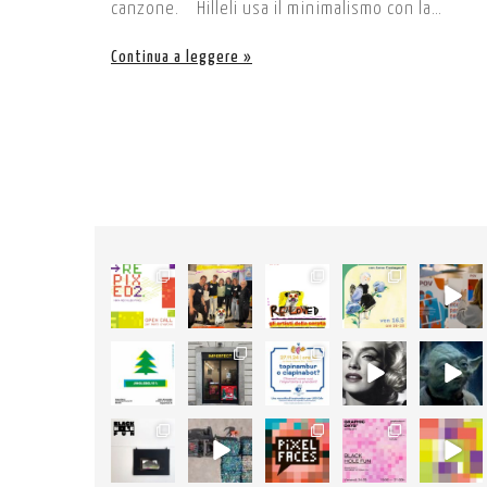
canzone. Hilleli usa il minimalismo con la…
Continua a leggere
56
89
105
127
24
2
3
5
4
0
3
47
14
5
4
0
1
0
0
0
18
50
25
11
26
1
14
0
1
0