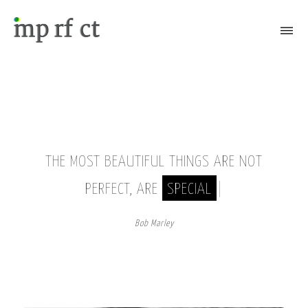
Attiva/Disattiva il menù
THE MOST BEAUTIFUL THINGS ARE NOT
PERFECT, ARE
SPECIAL
|
Bob Marley