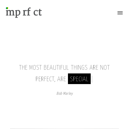
Attiva/Disattiva il menù
THE MOST BEAUTIFUL THINGS ARE NOT
PERFECT, ARE
SPECIAL
|
Bob Marley