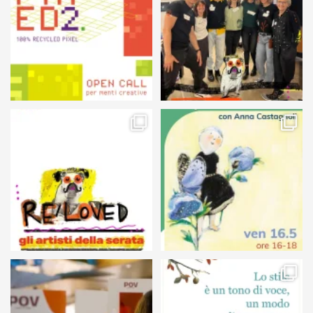
106
5
127
4
25
0
68
6