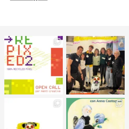
59
2
89
3
105
5
127
4