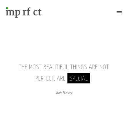
Attiva/Disattiva il menù
THE MOST BEAUTIFUL THINGS ARE NOT
PERFECT, ARE
SPECIAL
|
Bob Marley