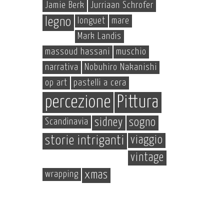
Jamie Berk
Jurriaan Schrofer
legno
longuet
mare
Mark Landis
massoud hassani
muschio
narrativa
Nobuhiro Nakanishi
op art
pastelli a cera
percezione
Pittura
Scandinavia
sidney
sogno
storie intriganti
viaggio
vintage
wrapping
xmas