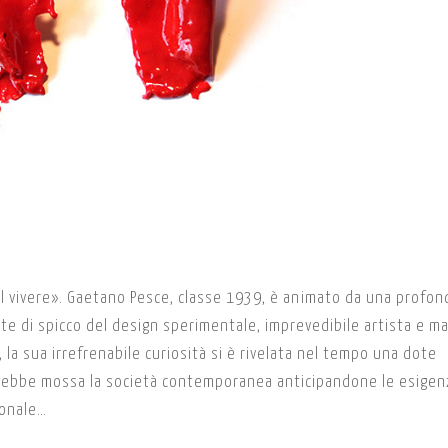
el vivere». Gaetano Pesce, classe 1939, è animato da una profon
nte di spicco del design sperimentale, imprevedibile artista e m
 la sua irrefrenabile curiosità si è rivelata nel tempo una dote
 sarebbe mossa la società contemporanea anticipandone le esigen
sonale…