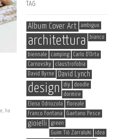
TAG
Album Cover Art
ambiguo
bianco
architettura
biennale
camping
Carlo D'Orta
Carnovsky
claustrofobia
David Byrne
David Lynch
diy
doodle
design
dormire
Elena Odriozola
floreale
e, ha
Franco Fontana
Gaetano Pesce
gioielli
green
Guim Tió Zarraluki
idea