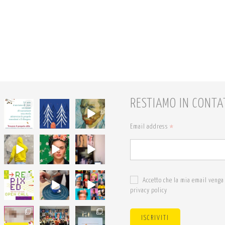
RESTIAMO IN CONTA
68
54
7
6
1
0
Email address
*
18
19
19
0
0
0
24
18
24
Accetto che la mia email venga 
0
0
1
privacy policy
14
27
34
ISCRIVITI
0
0
3