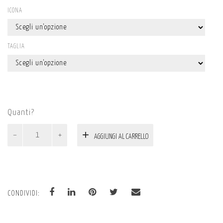
ICONA
TAGLIA
Quanti?
T-
AGGIUNGI AL CARRELLO
shirt
Pixel
Faces
-
Yoda
CONDIVIDI:
quantità