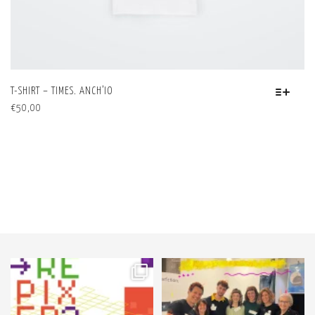
T-SHIRT – TIMES. ANCH’IO
QUESTO
€
50,00
PRODOTTO
HA
PIÙ
VARIANTI.
LE
OPZIONI
POSSONO
ESSERE
SCELTE
NELLA
PAGINA
53
2
89
3
DEL
PRODOTTO