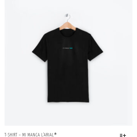
PIÙ
VARIANTI.
LE
OPZIONI
POSSONO
ESSERE
SCELTE
NELLA
PAGINA
DEL
PRODOTTO
T-SHIRT – MI MANCA L’ARIAL®