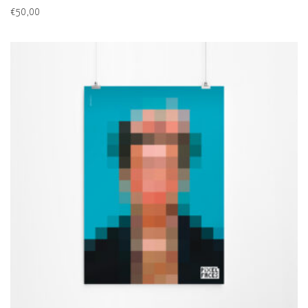
QUESTO
€
50,00
PRODOTTO
HA
PIÙ
VARIANTI.
LE
OPZIONI
POSSONO
ESSERE
SCELTE
NELLA
PAGINA
DEL
PRODOTTO