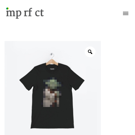
Attiva/Disattiva il menù