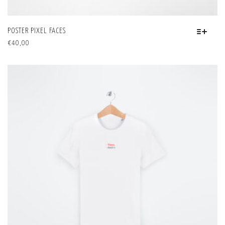
POSTER PIXEL FACES
QUESTO
€
40,00
PRODOTTO
HA
PIÙ
VARIANTI.
LE
OPZIONI
POSSONO
ESSERE
SCELTE
NELLA
PAGINA
DEL
PRODOTTO