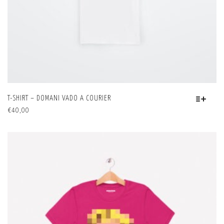
T-SHIRT – DOMANI VADO A COURIER
QUESTO
€
40,00
PRODOTTO
HA
PIÙ
VARIANTI.
LE
OPZIONI
POSSONO
ESSERE
SCELTE
NELLA
PAGINA