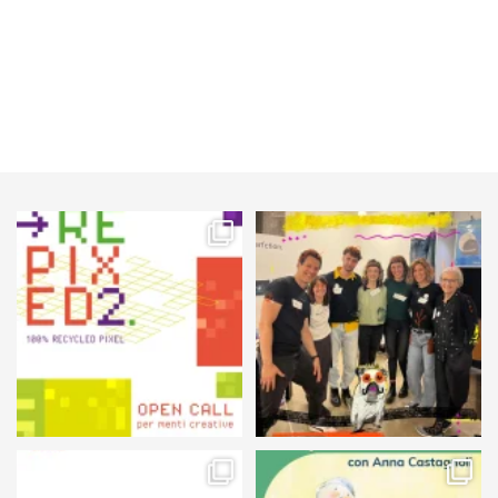
HA
PIÙ
VARIANTI.
LE
OPZIONI
POSSONO
ESSERE
SCELTE
NELLA
PAGINA
63
3
89
3
DEL
PRODOTTO
105
5
127
4