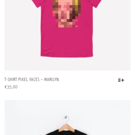
DEL
PRODOTTO
T-SHIRT PIXEL FACES – MARILYN
QUESTO
€
35,00
PRODOTTO
HA
PIÙ
VARIANTI.
LE
OPZIONI
POSSONO