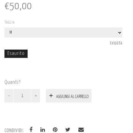
€
50,00
TAGLIA
SVUOTA
Esaurito
Quanti?
T-
AGGIUNGI AL CARRELLO
Shirt
-
Non
sono
un
CONDIVIDI: