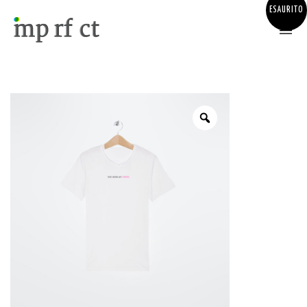
Attiva/Disattiva il menù