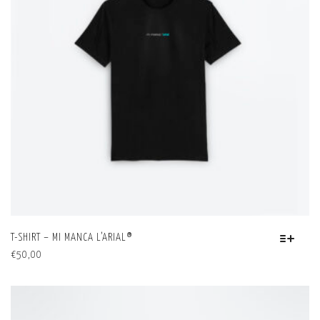
ESSERE
SCELTE
NELLA
PAGINA
DEL
PRODOTTO
T-SHIRT – MI MANCA L’ARIAL®
QUESTO
€
50,00
PRODOTTO
HA
PIÙ
VARIANTI.