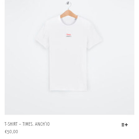
LE
OPZIONI
POSSONO
ESSERE
SCELTE
NELLA
PAGINA
DEL
PRODOTTO
T-SHIRT – TIMES. ANCH’IO
QUESTO
€
50,00
PRODOTTO