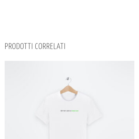
roboto
quantità
PRODOTTI CORRELATI