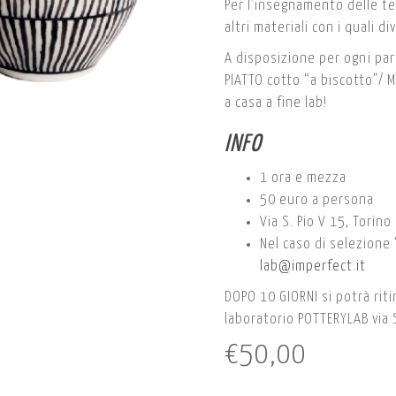
Per l’insegnamento delle tec
altri materiali con i quali d
A disposizione per ogni pa
PIATTO cotto “a biscotto”/ 
a casa a fine lab!
INFO
1 ora e mezza
50 euro a persona
Via S. Pio V 15, Torino
Nel caso di selezione 
lab@imperfect.it
DOPO 10 GIORNI si potrà riti
laboratorio POTTERYLAB via 
€
50,00