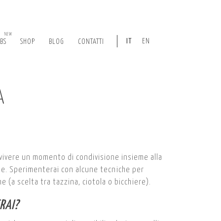
NEW
IT
EN
ABS
SHOP
BLOG
CONTATTI
A
vivere un momento di condivisione insieme alla
ene. Sperimenterai con alcune tecniche per
e (a scelta tra tazzina, ciotola o bicchiere).
RAI?