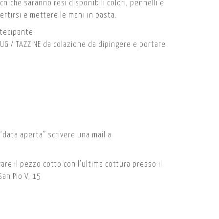
niche saranno resi disponibili colori, pennelli e
ivertirsi e mettere le mani in pasta.
rtecipante:
MUG / TAZZINE da colazione da dipingere e portare
“data aperta” scrivere una mail a
rare il pezzo cotto con l’ultima cottura presso il
San Pio V, 15