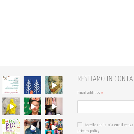
RESTIAMO IN CONTA
68
54
7
6
1
0
Email address
*
18
19
19
0
0
0
24
18
24
Accetto che la mia email venga 
0
0
1
privacy policy