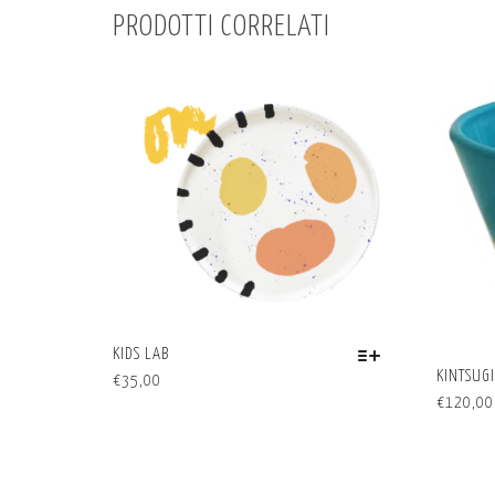
PRODOTTI CORRELATI
KIDS LAB
QUESTO
KINTSUGI
€
35,00
QUESTO
PRODOTTO
€
120,00
PRODOTTO
HA
HA
PIÙ
PIÙ
VARIANTI.
VARIANTI
LE