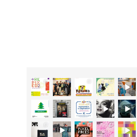
LE
OPZIONI
OPZIONI
POSSONO
POSSONO
ESSERE
ESSERE
SCELTE
SCELTE
NELLA
NELLA
PAGINA
PAGINA
DEL
DEL
PRODOTTO
PRODOTTO
61
89
105
127
24
3
3
5
4
0
3
47
14
5
4
0
1
0
0
0
18
50
25
11
26
1
14
0
1
0