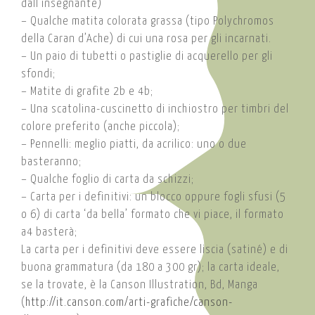
dall’insegnante)
– Qualche matita colorata grassa (tipo Polychromos
della Caran d’Ache) di cui una rosa per gli incarnati.
– Un paio di tubetti o pastiglie di acquerello per gli
sfondi;
– Matite di grafite 2b e 4b;
– Una scatolina-cuscinetto di inchiostro per timbri del
colore preferito (anche piccola);
– Pennelli: meglio piatti, da acrilico: uno o due
basteranno;
– Qualche foglio di carta da schizzi;
– Carta per i definitivi: un blocco oppure fogli sfusi (5
o 6) di carta ‘da bella’ formato che vi piace, il formato
a4 basterà;
La carta per i definitivi deve essere liscia (satiné) e di
buona grammatura (da 180 a 300 gr); la carta ideale,
se la trovate, è la Canson Illustration, Bd, Manga
(
http://it.canson.com/arti-grafiche/canson-