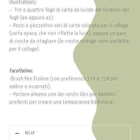
illustration
);
– Tre o quattro fogli di carta da lucido del formato dei
fogli (a4 oppure a3);
– Pezzi e pezzettini vari di carta colorata per il collage
(carta opaca, che non rifletta la luce), oppure un paio
di riviste da ritagliare (le riviste vintage sono perfette
per il collage).
Facoltativo:
-Brush Pen Ecoline (con preferenza 374 e 738 per
ombre e incarnati);
– Portare almeno uno dei vostri libri per bambini
preferiti per creare una temporanea biblioteca.
RECAP