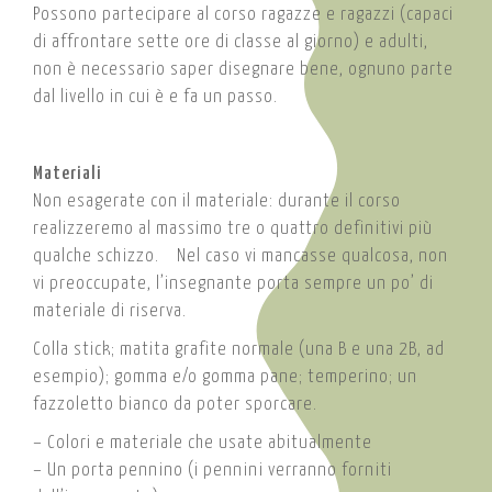
Possono partecipare al corso ragazze e ragazzi (capaci
di affrontare sette ore di classe al giorno) e adulti,
non è necessario saper disegnare bene, ognuno parte
dal livello in cui è e fa un passo.
Materiali
Non esagerate con il materiale: durante il corso
realizzeremo al massimo tre o quattro definitivi più
qualche schizzo. Nel caso vi mancasse qualcosa, non
vi preoccupate, l’insegnante porta sempre un po’ di
materiale di riserva.
Colla stick; matita grafite normale (una B e una 2B, ad
esempio); gomma e/o gomma pane; temperino; un
fazzoletto bianco da poter sporcare.
– Colori e materiale che usate abitualmente
– Un porta pennino (i pennini verranno forniti