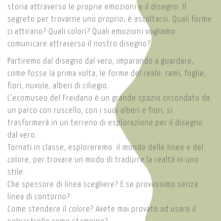
storia attraverso le proprie emozioni e il disegno. Il
segreto per trovarne uno proprio, è ascoltarsi. Quali forme
ci attirano? Quali colori? Quali emozioni vogliamo
comunicare attraverso il nostro disegno?
Partiremo dal disegno dal vero, imparando a guardare,
come fosse la prima volta, le forme del reale: rami, foglie,
fiori, nuvole, alberi di ciliegio.
L’ecomuseo del Freidano è un grande spazio circondato da
un parco con ruscello, con i suoi alberi e fiori, si
trasformerà in un terreno di esplorazione per il disegno
dal vero.
Tornati in classe, esploreremo il mondo delle linee e del
colore, per trovare un modo di tradurre la realtà in uno
stile.
Che spessore di linea scegliere? E se provassimo senza
linea di contorno?
Come stendere il colore? Avete mai provato ad usare il