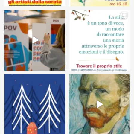
24
0
68
6
54
1
7
0