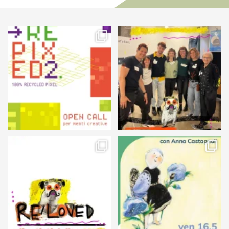
58
2
89
3
105
5
127
4