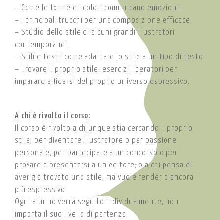
– Come le forme e i colori comunicano emozioni;
– I principali trucchi per una composizione efficace;
– Studio dello stile di alcuni grandi illustratori
contemporanei;
– Stili e testi: come adattare lo stile a un tipo di testo;
– Trovare il proprio stile: esercizi liberatori per
imparare a fidarsi del proprio universo espressivo.
A chi è rivolto il corso:
Il corso è rivolto a chiunque stia cercando il proprio
stile, per diventare illustratore o per passione
personale, per partecipare a un concorso o per
provare a presentarsi a un editore; o a chi pensa di
aver già trovato uno stile, ma vuole renderlo ancora
più espressivo.
Ogni alunno verrà seguito individualmente, non
importa il suo livello di partenza.